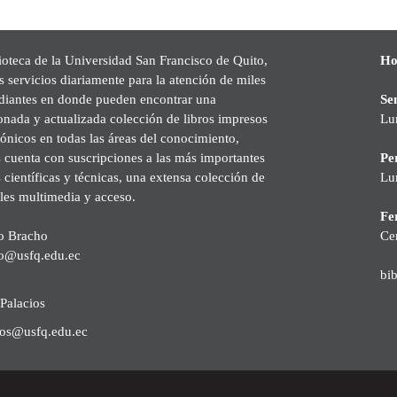
ioteca de la Universidad San Francisco de Quito,
Ho
s servicios diariamente para la atención de miles
udiantes en donde pueden encontrar una
Se
onada y actualizada colección de libros impresos
Lu
rónicos en todas las áreas del conocimiento,
cuenta con suscripciones a las más importantes
Pe
s científicas y técnicas, una extensa colección de
Lu
les multimedia y acceso.
Fer
o Bracho
Ce
o@usfq.edu.ec
bi
Palacios
ios@usfq.edu.ec