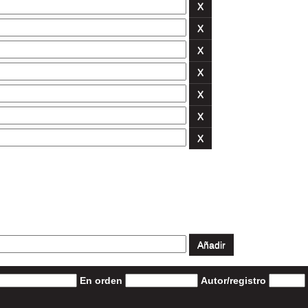
En orden
Autor/registro