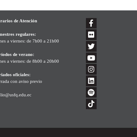
rarios de Atención
mestres regulares:
nes a viernes: de 7h00 a 21h00
ríodos de verano:
nes a viernes: de 8h00 a 20h00
iados oficiales:
rrada con aviso previo
blio@usfq.edu.ec