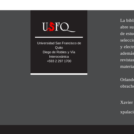
La bibl
abre su
de est
selecci
Universidad San Francisco de
y elect
Quito
Diego de Robles y Vía
además 
Interoceánica
revista
+593 2 297 1700
materia
Orland
obrach
Xavier 
xpalac