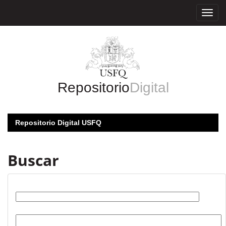
Skip
navigation
Repositorio
Digital
Repositorio Digital USFQ
Buscar
Buscar:
por