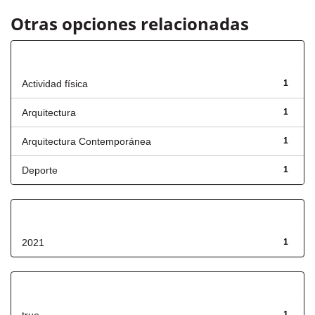
Otras opciones relacionadas
Título
Actividad física
1
Arquitectura
1
Arquitectura Contemporánea
1
Deporte
1
Fecha de lanzamiento
2021
1
Has File(s)
1