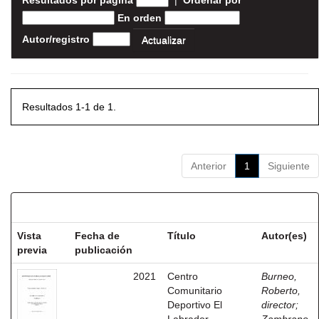
Resultados por página
|
Ordenar por
En orden
Autor/registro
Resultados 1-1 de 1.
Anterior
1
Siguiente
Resultados por ítem:
Vista
Fecha de
Título
Autor(es)
previa
publicación
2021
Centro
Burneo,
Comunitario
Roberto,
Deportivo El
director
;