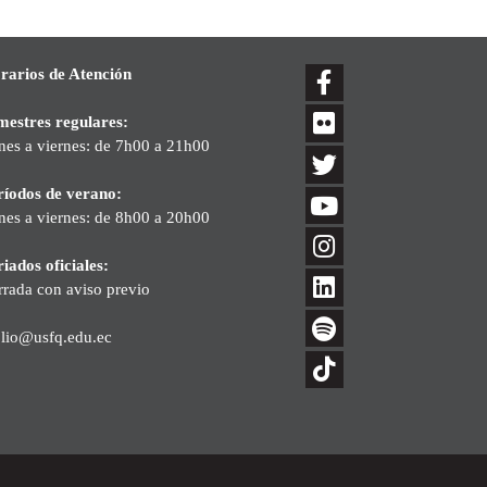
rarios de Atención
mestres regulares:
nes a viernes: de 7h00 a 21h00
ríodos de verano:
nes a viernes: de 8h00 a 20h00
iados oficiales:
rrada con aviso previo
blio@usfq.edu.ec