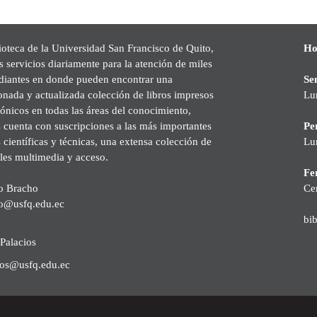
ioteca de la Universidad San Francisco de Quito,
Ho
s servicios diariamente para la atención de miles
udiantes en donde pueden encontrar una
Se
onada y actualizada colección de libros impresos
Lu
rónicos en todas las áreas del conocimiento,
cuenta con suscripciones a las más importantes
Pe
s científicas y técnicas, una extensa colección de
Lu
les multimedia y acceso.
Fer
o Bracho
Ce
o@usfq.edu.ec
bi
Palacios
ios@usfq.edu.ec