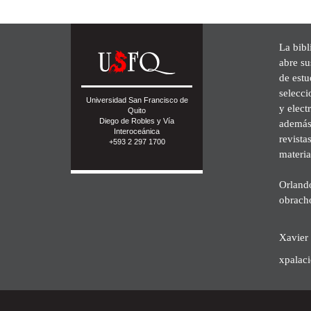
La bibl
abre su
de est
selecci
Universidad San Francisco de
y elect
Quito
Diego de Robles y Vía
además 
Interoceánica
revista
+593 2 297 1700
materia
Orland
obrach
Xavier 
xpalac