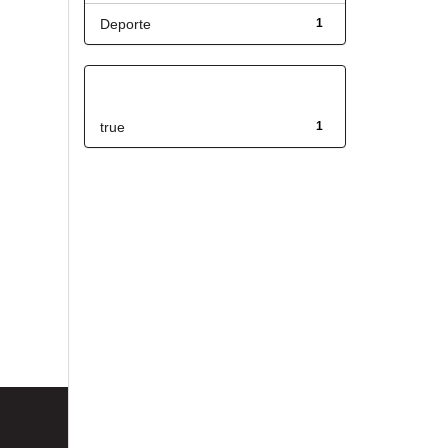
Deporte
1
Has File(s)
true
1