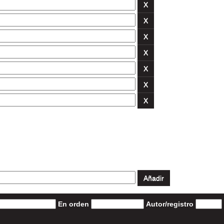
En orden
Autor/registro