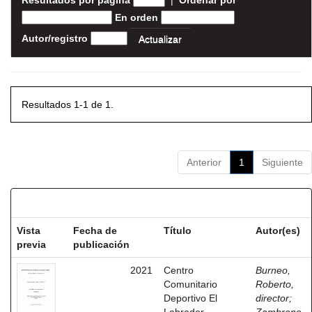
Resultados por página
|
Ordenar por
En orden
Autor/registro
Resultados 1-1 de 1.
Anterior
1
Siguiente
Resultados por ítem:
Vista
Fecha de
Título
Autor(es)
previa
publicación
2021
Centro
Burneo,
Comunitario
Roberto,
Deportivo El
director
;