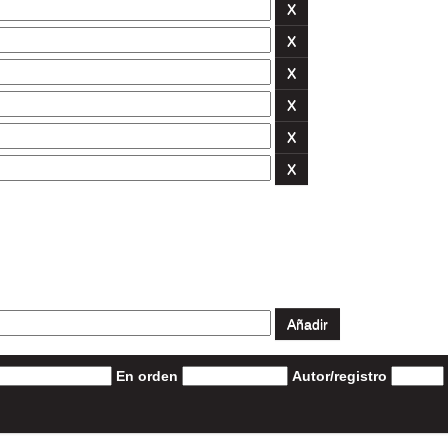
En orden
Autor/registro