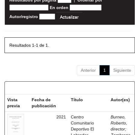
Resultados por página
|
Ordenar por
En orden
Autor/registro
Resultados 1-1 de 1.
Anterior
1
Siguiente
Resultados por ítem:
Vista
Fecha de
Título
Autor(es)
previa
publicación
2021
Centro
Burneo,
Comunitario
Roberto,
Deportivo El
director
;