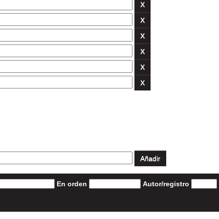
En orden
Autor/registro