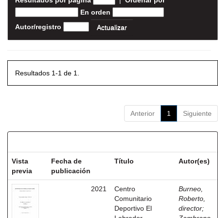
Resultados por página
|
Ordenar por
En orden
Autor/registro
Resultados 1-1 de 1.
Anterior
1
Siguiente
Resultados por ítem:
Vista
Fecha de
Título
Autor(es)
previa
publicación
2021
Centro
Burneo,
Comunitario
Roberto,
Deportivo El
director
;