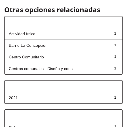
Otras opciones relacionadas
Título
Actividad física
1
Barrio La Concepción
1
Centro Comunitario
1
Centros comunales - Diseño y cons...
1
Fecha de lanzamiento
2021
1
Has File(s)
1