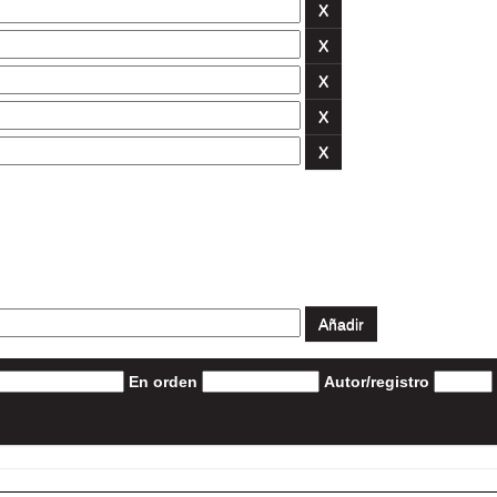
En orden
Autor/registro