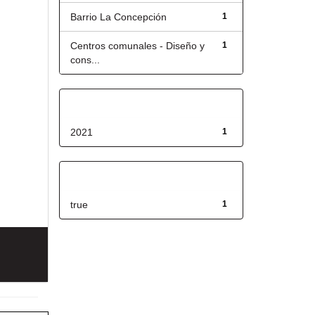
Barrio La Concepción
1
Centros comunales - Diseño y
1
cons...
Fecha de lanzamiento
2021
1
Has File(s)
true
1