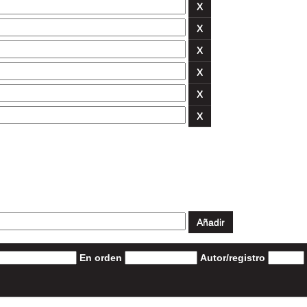
En orden
Autor/registro