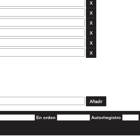
En orden
Autor/registro