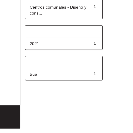
Centros comunales - Diseño y
1
cons...
Fecha de lanzamiento
2021
1
Has File(s)
true
1