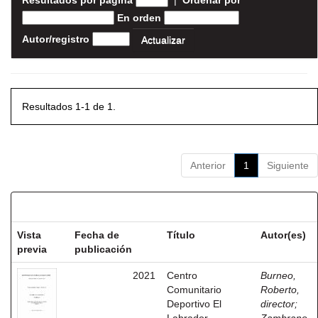
Resultados por página
|
Ordenar por
En orden
Autor/registro
Resultados 1-1 de 1.
Anterior
1
Siguiente
Resultados por ítem:
Vista
Fecha de
Título
Autor(es)
previa
publicación
2021
Centro
Burneo,
Comunitario
Roberto,
Deportivo El
director
;