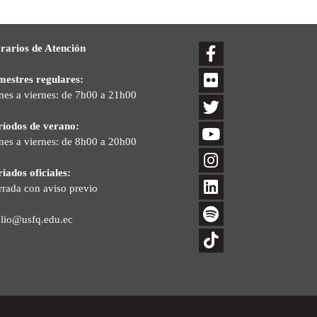
rarios de Atención
mestres regulares:
nes a viernes: de 7h00 a 21h00
ríodos de verano:
nes a viernes: de 8h00 a 20h00
iados oficiales:
rrada con aviso previo
blio@usfq.edu.ec