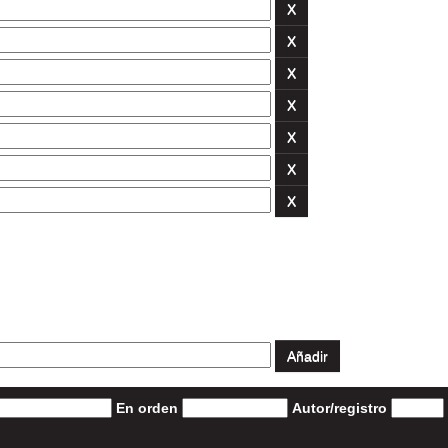
En orden
Autor/registro