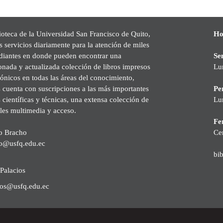
ioteca de la Universidad San Francisco de Quito,
Ho
s servicios diariamente para la atención de miles
udiantes en donde pueden encontrar una
Se
onada y actualizada colección de libros impresos
Lu
rónicos en todas las áreas del conocimiento,
cuenta con suscripciones a las más importantes
Pe
s científicas y técnicas, una extensa colección de
Lu
les multimedia y acceso.
Fer
o Bracho
Ce
o@usfq.edu.ec
bi
Palacios
ios@usfq.edu.ec