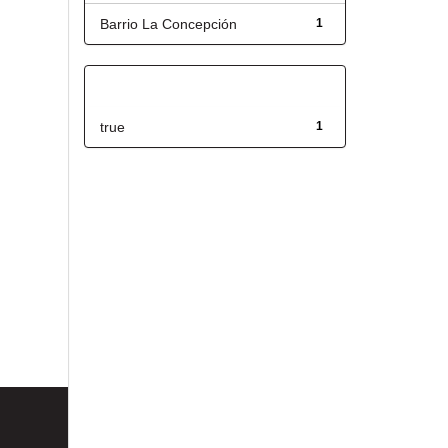
Barrio La Concepción
1
Has File(s)
true
1