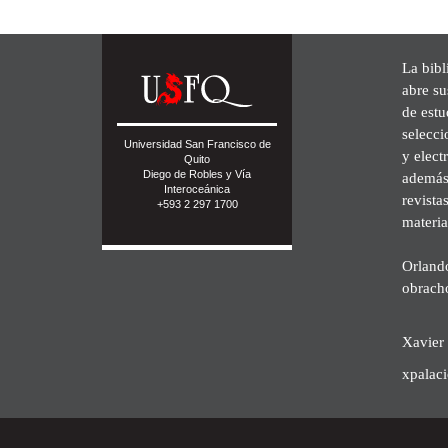
La bibl
abre su
de est
selecci
Universidad San Francisco de
y elect
Quito
Diego de Robles y Vía
además 
Interoceánica
revista
+593 2 297 1700
materia
Orland
obrach
Xavier 
xpalac