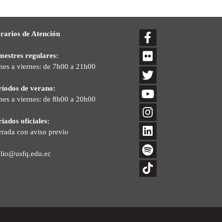
rarios de Atención
mestres regulares:
nes a viernes: de 7h00 a 21h00
ríodos de verano:
nes a viernes: de 8h00 a 20h00
iados oficiales:
rrada con aviso previo
blio@usfq.edu.ec