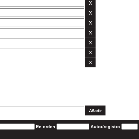
En orden
Autor/registro