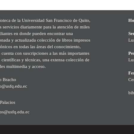
ioteca de la Universidad San Francisco de Quito,
Ho
s servicios diariamente para la atención de miles
udiantes en donde pueden encontrar una
Se
onada y actualizada colección de libros impresos
Lu
rónicos en todas las áreas del conocimiento,
cuenta con suscripciones a las más importantes
Pe
s científicas y técnicas, una extensa colección de
Lu
les multimedia y acceso.
Fer
o Bracho
Ce
o@usfq.edu.ec
bi
Palacios
ios@usfq.edu.ec