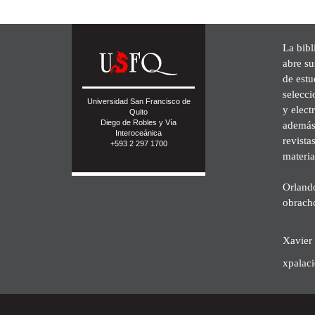
La bibl
abre su
de est
selecci
Universidad San Francisco de
y elect
Quito
Diego de Robles y Vía
además 
Interoceánica
revista
+593 2 297 1700
materia
Orland
obrach
Xavier 
xpalac