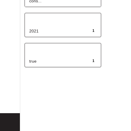
cons...
Fecha de lanzamiento
2021
1
Has File(s)
true
1