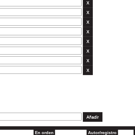
En orden
Autor/registro