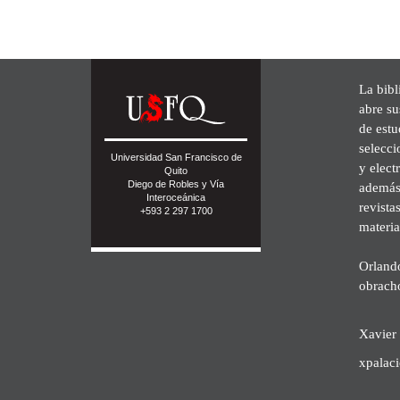
La bibl
abre su
de est
selecci
Universidad San Francisco de
y elect
Quito
Diego de Robles y Vía
además 
Interoceánica
revista
+593 2 297 1700
materia
Orland
obrach
Xavier 
xpalac