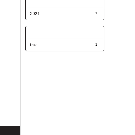
Fecha de lanzamiento
2021
1
Has File(s)
true
1