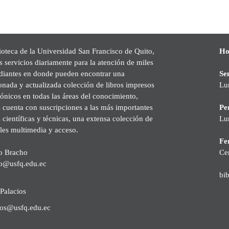
ioteca de la Universidad San Francisco de Quito,
Ho
s servicios diariamente para la atención de miles
udiantes en donde pueden encontrar una
Se
onada y actualizada colección de libros impresos
Lu
rónicos en todas las áreas del conocimiento,
cuenta con suscripciones a las más importantes
Pe
s científicas y técnicas, una extensa colección de
Lu
les multimedia y acceso.
Fer
o Bracho
Ce
o@usfq.edu.ec
bi
Palacios
ios@usfq.edu.ec