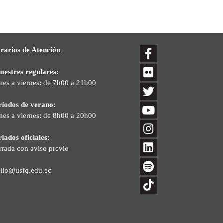
rarios de Atención
mestres regulares:
nes a viernes: de 7h00 a 21h00
ríodos de verano:
nes a viernes: de 8h00 a 20h00
iados oficiales:
rrada con aviso previo
blio@usfq.edu.ec