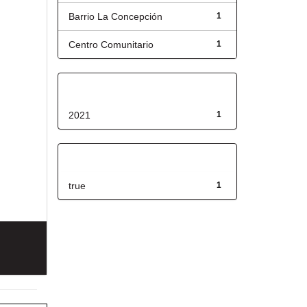
Barrio La Concepción
1
Centro Comunitario
1
Fecha de lanzamiento
2021
1
Has File(s)
true
1