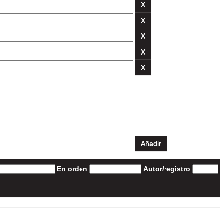
En orden
Autor/registro