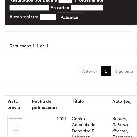
Resultados por página
|
Ordenar por
En orden
Autor/registro
Resultados 1-1 de 1.
Anterior
1
Siguiente
Resultados por ítem:
Vista
Fecha de
Título
Autor(es)
previa
publicación
2021
Centro
Burneo,
Comunitario
Roberto,
Deportivo El
director
;