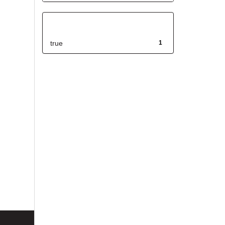
Has File(s)
true
1