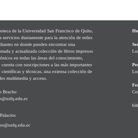
ioteca de la Universidad San Francisco de Quito,
Ho
s servicios diariamente para la atención de miles
udiantes en donde pueden encontrar una
Se
onada y actualizada colección de libros impresos
Lu
rónicos en todas las áreas del conocimiento,
cuenta con suscripciones a las más importantes
Pe
s científicas y técnicas, una extensa colección de
Lu
les multimedia y acceso.
Fer
o Bracho
Ce
o@usfq.edu.ec
bi
Palacios
ios@usfq.edu.ec