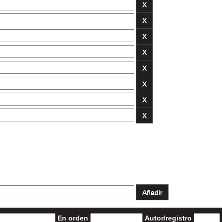
En orden
Autor/registro