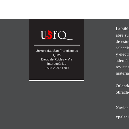
La bibl
abre su
de est
selecci
Universidad San Francisco de
y elect
Quito
Diego de Robles y Vía
además 
Interoceánica
revista
+593 2 297 1700
materia
Orland
obrach
Xavier 
xpalac