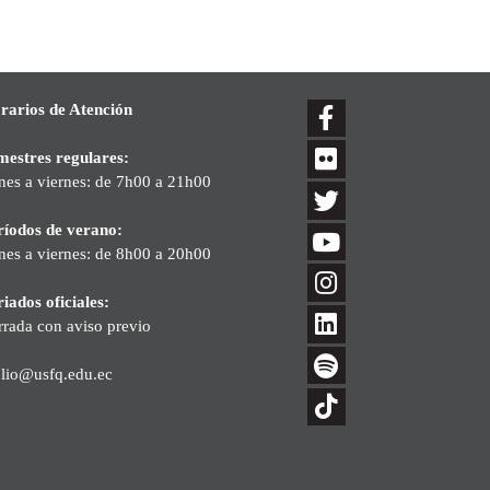
rarios de Atención
mestres regulares:
nes a viernes: de 7h00 a 21h00
ríodos de verano:
nes a viernes: de 8h00 a 20h00
iados oficiales:
rrada con aviso previo
blio@usfq.edu.ec