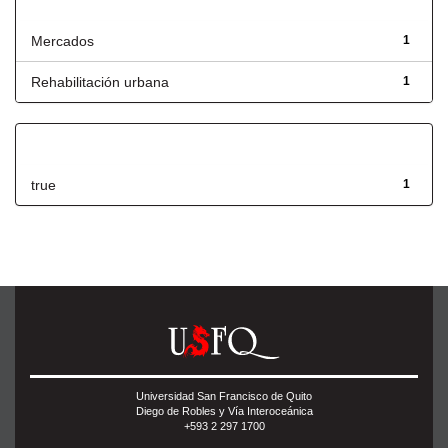
Título
Mercados
1
Rehabilitación urbana
1
Has File(s)
true
1
Universidad San Francisco de Quito
Diego de Robles y Vía Interoceánica
+593 2 297 1700