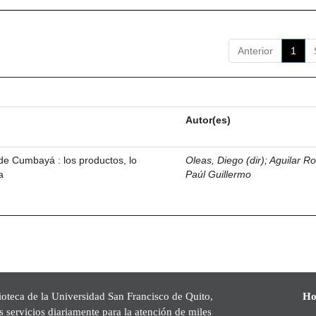
Anterior
1
Autor(es)
de Cumbayá : los productos, lo
Oleas, Diego (dir)
;
Aguilar R
a
Paúl Guillermo
ioteca de la Universidad San Francisco de Quito,
Ho
s servicios diariamente para la atención de miles