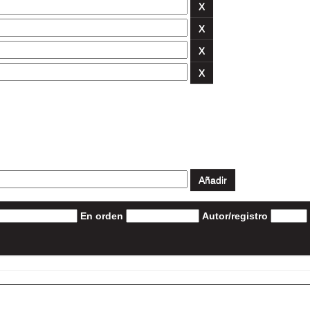
En orden
Autor/registro