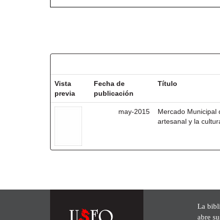
Resultados por ítem:
Vista
Fecha de
Título
previa
publicación
may-2015
Mercado Municipal 
artesanal y la cultur
La bibl
abre su