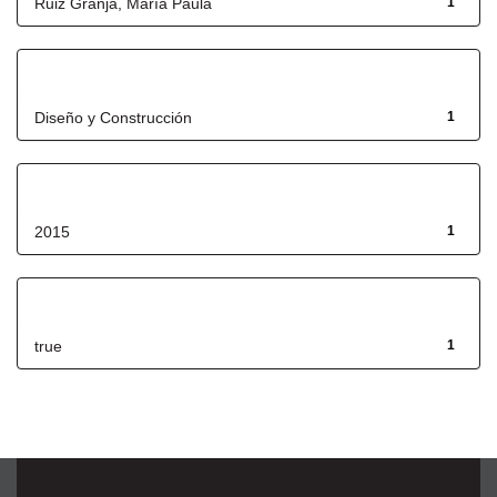
Ruiz Granja, María Paula
1
Título
Diseño y Construcción
1
Fecha de lanzamiento
2015
1
Has File(s)
true
1