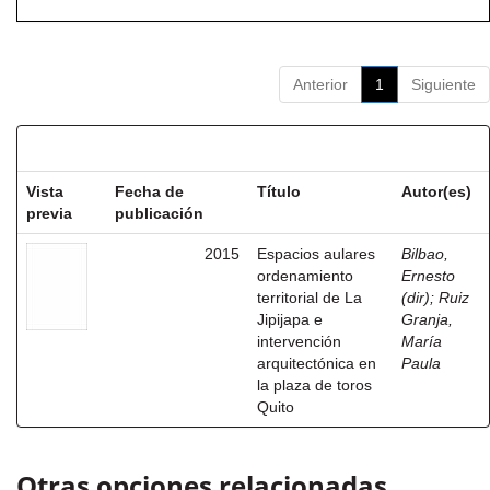
Anterior
1
Siguiente
Resultados por ítem:
Vista
Fecha de
Título
Autor(es)
previa
publicación
2015
Espacios aulares
Bilbao,
ordenamiento
Ernesto
territorial de La
(dir)
;
Ruiz
Jipijapa e
Granja,
intervención
María
arquitectónica en
Paula
la plaza de toros
Quito
Otras opciones relacionadas