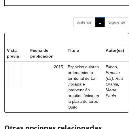
Anterior
1
Siguiente
Resultados por ítem:
Vista
Fecha de
Título
Autor(es)
previa
publicación
2015
Espacios aulares
Bilbao,
ordenamiento
Ernesto
territorial de La
(dir)
;
Ruiz
Jipijapa e
Granja,
intervención
María
arquitectónica en
Paula
la plaza de toros
Quito
Otras opciones relacionadas