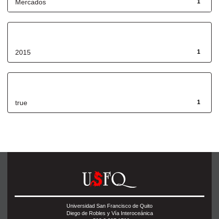
Mercados
1
Fecha de lanzamiento
2015
1
Has File(s)
true
1
Universidad San Francisco de Quito
Diego de Robles y Vía Interoceánica