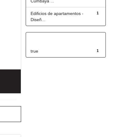
Cumbayá ...
Edificios de apartamentos -
1
Diseñ...
Has File(s)
true
1