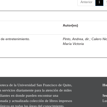
Anterior
1
Autor(es)
 de entretenimiento.
Pinto, Andrea, dir.
;
Calero Nic
María Victoria
ioteca de la Universidad San Francisco de Quito,
Ho
s servicios diariamente para la atención de miles
udiantes en donde pueden encontrar una
Se
onada y actualizada colección de libros impresos
Lu
rónicos en todas las áreas del conocimiento,