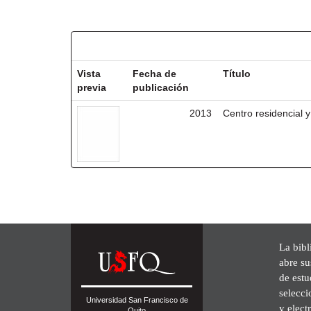
Resultados por ítem:
Vista
Fecha de
Título
previa
publicación
2013
Centro residencial y
La bibl
abre su
de est
selecci
Universidad San Francisco de
y elect
Quito