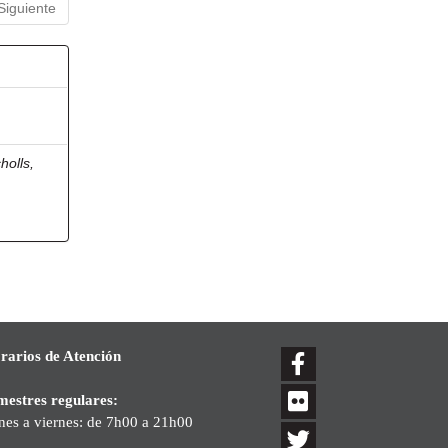
Siguiente
holls,
rarios de Atención
mestres regulares:
nes a viernes: de 7h00 a 21h00