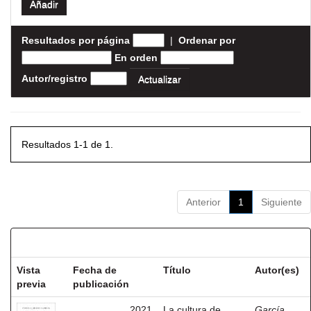
Resultados por página
|
Ordenar por
En orden
Autor/registro
Resultados 1-1 de 1.
Anterior
1
Siguiente
Resultados por ítem:
Vista
Fecha de
Título
Autor(es)
previa
publicación
2021
La cultura de
García