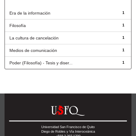
Título
Era de la información
1
Filosofía
1
La cultura de cancelación
1
Medios de comunicación
1
Poder (Filosofía) - Tesis y diser...
1
Universidad San Francisco de Quito
Diego de Robles y Vía Interoceánica
+593 2 297 1700