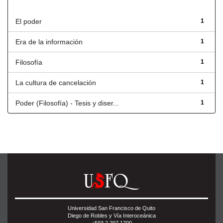
Título
El poder
1
Era de la información
1
Filosofía
1
La cultura de cancelación
1
Poder (Filosofía) - Tesis y diser...
1
Universidad San Francisco de Quito
Diego de Robles y Vía Interoceánica
+593 2 297 1700