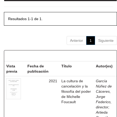
Resultados 1-1 de 1.
Anterior
1
Siguiente
Resultados por ítem:
Vista
Fecha de
Título
Autor(es)
previa
publicación
2021
La cultura de
García
cancelación y la
Núñez de
filosofía del poder
Cáceres,
de Michelle
Jorge
Foucault
Federico,
director
;
Artieda