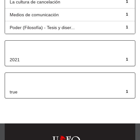
La cultura de cancelación
1
Medios de comunicación
1
Poder (Filosofía) - Tesis y diser...
1
Fecha de lanzamiento
2021
1
Has File(s)
true
1