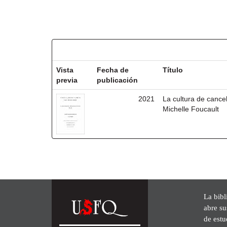
Resultados por ítem:
Vista
Fecha de
Título
previa
publicación
2021
La cultura de cancel
Michelle Foucault
La bibl
abre su
de est