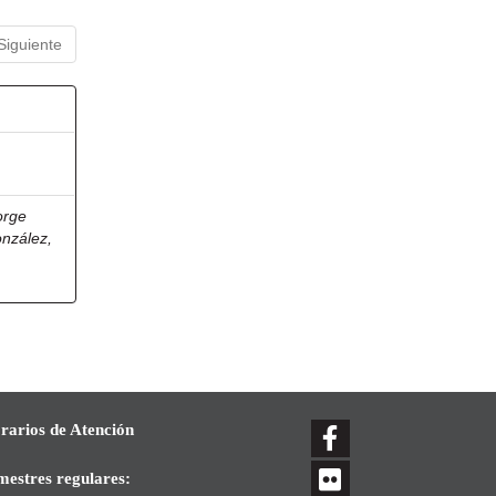
Siguiente
orge
onzález,
rarios de Atención
mestres regulares: