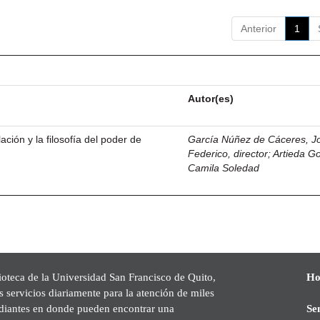
Anterior
1
Autor(es)
ación y la filosofía del poder de
García Núñez de Cáceres, J
Federico, director
;
Artieda G
Camila Soledad
ioteca de la Universidad San Francisco de Quito,
Ho
s servicios diariamente para la atención de miles
udiantes en donde pueden encontrar una
Se