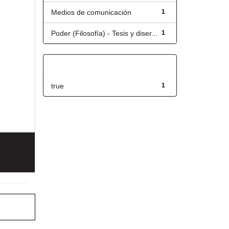
Medios de comunicación
1
Poder (Filosofía) - Tesis y diser...
1
Has File(s)
true
1