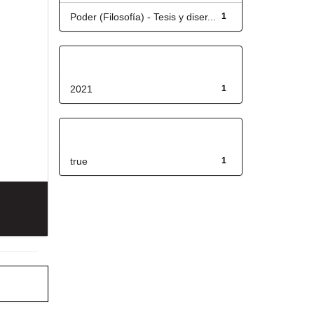
Poder (Filosofía) - Tesis y diser...
1
Fecha de lanzamiento
2021
1
Has File(s)
true
1