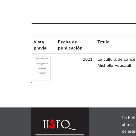
Resultados por ítem:
Vista
Fecha de
Título
previa
publicación
2021
La cultura de cancel
Michelle Foucault
La bibl
abre su
de est