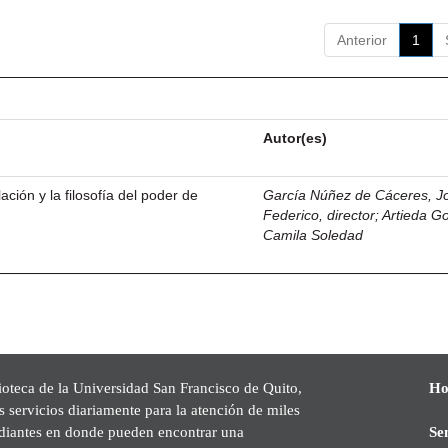
Anterior
1
Autor(es)
ación y la filosofía del poder de
García Núñez de Cáceres, J
Federico, director
;
Artieda G
Camila Soledad
ioteca de la Universidad San Francisco de Quito,
Ho
s servicios diariamente para la atención de miles
udiantes en donde pueden encontrar una
Se