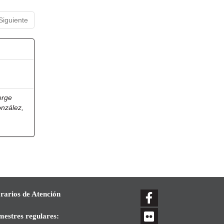
Siguiente
orge
onzález,
rarios de Atención
mestres regulares: