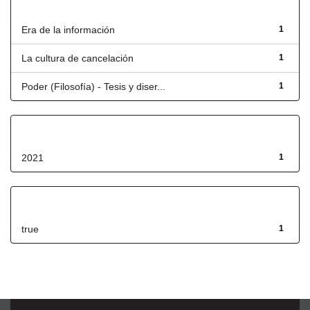
Título
Era de la información
1
La cultura de cancelación
1
Poder (Filosofía) - Tesis y diser...
1
Fecha de lanzamiento
2021
1
Has File(s)
true
1