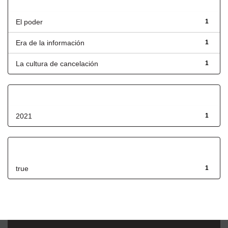
Título
El poder
1
Era de la información
1
La cultura de cancelación
1
Fecha de lanzamiento
2021
1
Has File(s)
true
1