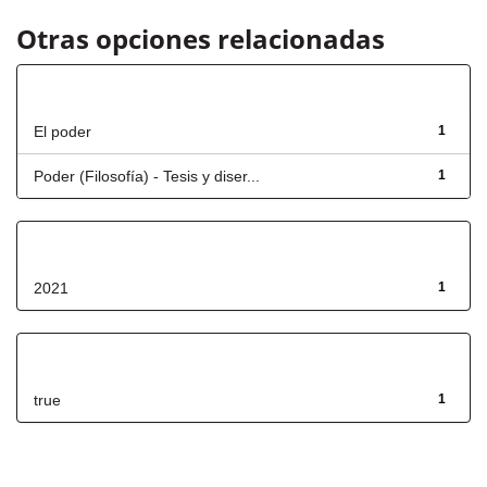
Otras opciones relacionadas
Título
El poder
1
Poder (Filosofía) - Tesis y diser...
1
Fecha de lanzamiento
2021
1
Has File(s)
true
1