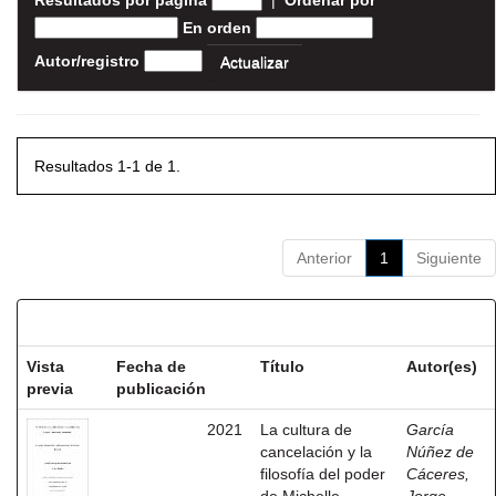
Resultados por página
|
Ordenar por
En orden
Autor/registro
Resultados 1-1 de 1.
Anterior
1
Siguiente
Resultados por ítem:
Vista
Fecha de
Título
Autor(es)
previa
publicación
2021
La cultura de
García
cancelación y la
Núñez de
filosofía del poder
Cáceres,