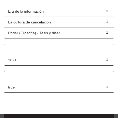
Título
Era de la información
1
La cultura de cancelación
1
Poder (Filosofía) - Tesis y diser...
1
Fecha de lanzamiento
2021
1
Has File(s)
true
1