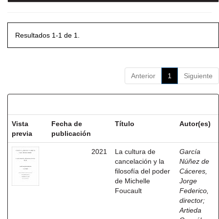
Resultados 1-1 de 1.
Anterior
1
Siguiente
Resultados por ítem:
Vista
Fecha de
Título
Autor(es)
previa
publicación
2021
La cultura de
García
cancelación y la
Núñez de
filosofía del poder
Cáceres,
de Michelle
Jorge
Foucault
Federico,
director
;
Artieda