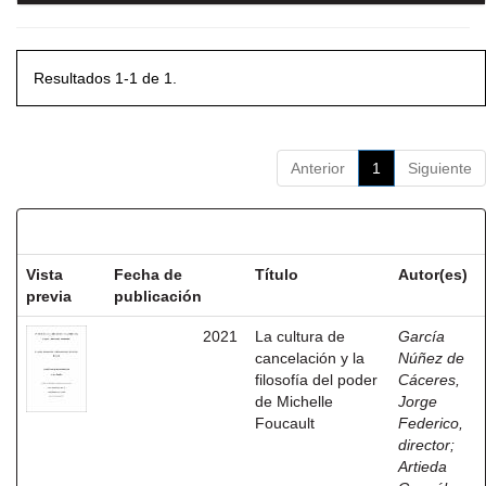
Resultados 1-1 de 1.
Anterior
1
Siguiente
Resultados por ítem:
Vista
Fecha de
Título
Autor(es)
previa
publicación
2021
La cultura de
García
cancelación y la
Núñez de
filosofía del poder
Cáceres,
de Michelle
Jorge
Foucault
Federico,
director
;
Artieda