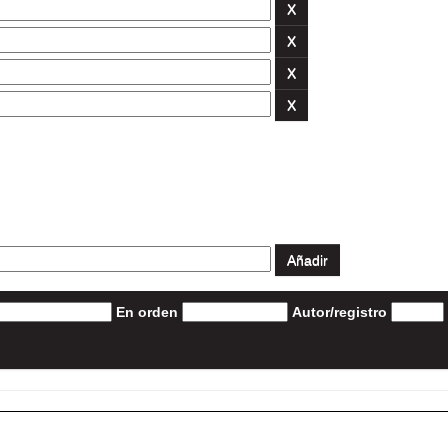
En orden
Autor/registro