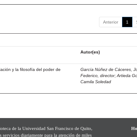
Anterior
1
Autor(es)
ación y la filosofía del poder de
García Núñez de Cáceres, J
Federico, director
;
Artieda G
Camila Soledad
ioteca de la Universidad San Francisco de Quito,
Ho
s servicios diariamente para la atención de miles