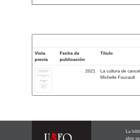
Resultados por ítem:
Vista
Fecha de
Título
previa
publicación
2021
La cultura de cancel
Michelle Foucault
La bibl
abre su