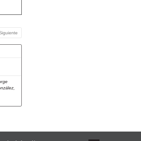
Siguiente
orge
onzález,