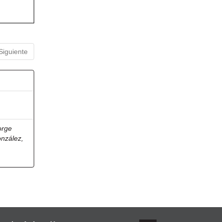
Siguiente
orge
onzález,