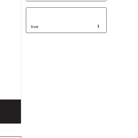
Has File(s)
true
1