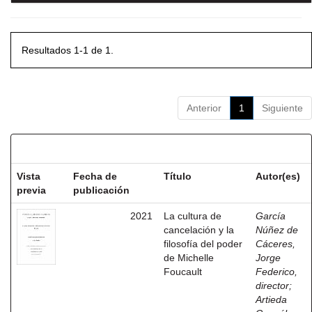
Resultados 1-1 de 1.
Anterior
1
Siguiente
Resultados por ítem:
Vista
Fecha de
Título
Autor(es)
previa
publicación
2021
La cultura de
García
cancelación y la
Núñez de
filosofía del poder
Cáceres,
de Michelle
Jorge
Foucault
Federico,
director
;
Artieda