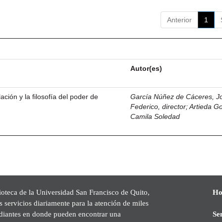
Anterior
1
Autor(es)
ación y la filosofía del poder de
García Núñez de Cáceres, J
Federico, director
;
Artieda G
Camila Soledad
ioteca de la Universidad San Francisco de Quito,
Ho
s servicios diariamente para la atención de miles
udiantes en donde pueden encontrar una
Se