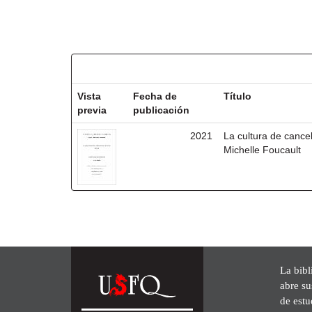
Resultados por ítem:
Vista
Fecha de
Título
previa
publicación
2021
La cultura de cancel
Michelle Foucault
La bibl
abre su
de est