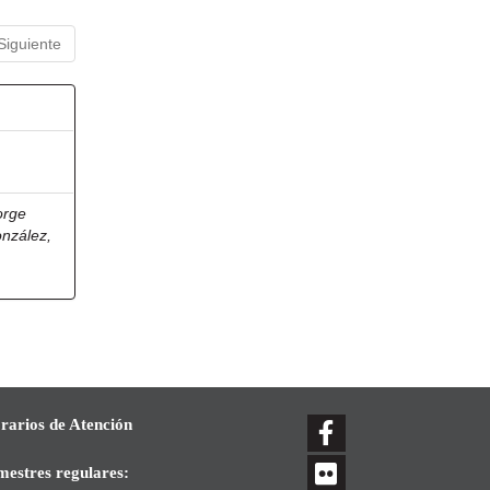
Siguiente
orge
onzález,
rarios de Atención
mestres regulares: