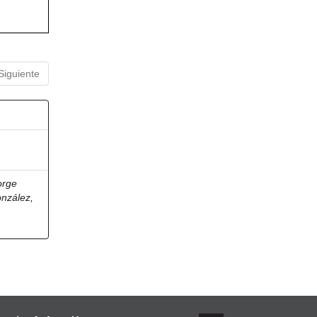
Siguiente
orge
onzález,