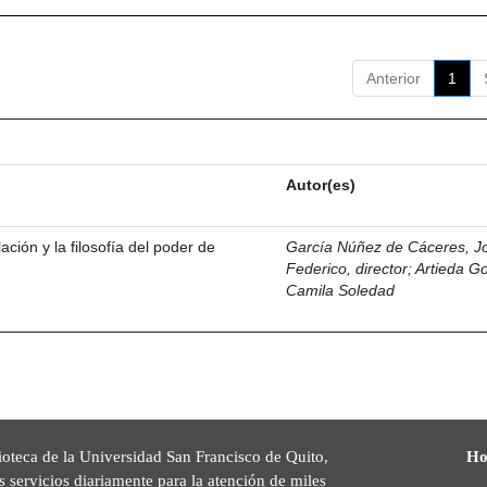
Anterior
1
Autor(es)
ación y la filosofía del poder de
García Núñez de Cáceres, J
Federico, director
;
Artieda G
Camila Soledad
ioteca de la Universidad San Francisco de Quito,
Ho
s servicios diariamente para la atención de miles