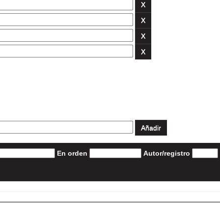
En orden
Autor/registro