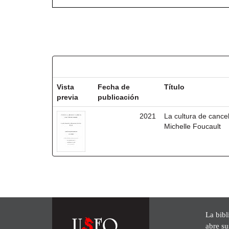
Resultados por ítem:
Vista
Fecha de
Título
previa
publicación
2021
La cultura de cancel
Michelle Foucault
La bibl
abre su