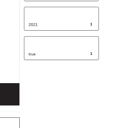
Fecha de lanzamiento
2021
1
Has File(s)
true
1