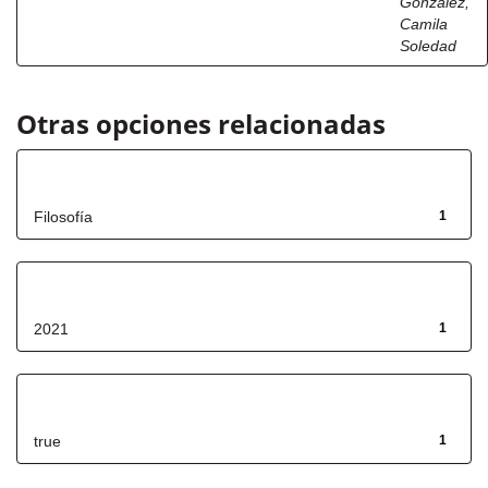
González,
Camila
Soledad
Otras opciones relacionadas
Título
Filosofía
1
Fecha de lanzamiento
2021
1
Has File(s)
true
1